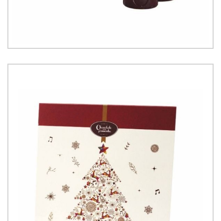
6.00
€