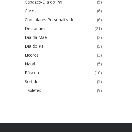
Cabazes-Dia do Pai
(5)
Cacos
(6)
Chocolates Personalizados
(6)
Destaques
(21)
Dia da Mãe
(2)
Dia do Pai
(5)
Licores
(3)
Natal
(5)
Páscoa
(10)
Sortidos
(5)
Tabletes
(9)